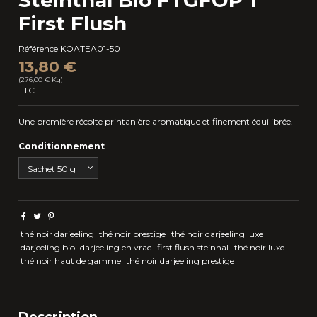
First Flush
Référence
KOATEA01-50
13,80 €
(276,00 € Kg)
TTC
Une première récolte printanière aromatique et finement équilibrée.
Conditionnement
thé noir darjeeling
thé noir prestige
thé noir darjeeling luxe
darjeeling bio
darjeeling en vrac
first flush steinhal
thé noir luxe
thé noir haut de gamme
thé noir darjeeling prestige