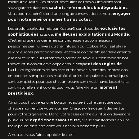
meilleure qualité. Ces précieuses feuilles de thés ou infusions sont
sauvegardées dans des
sachets refermables biodégradables
.
Vous pourrez bénéficier d’une longue conservation et vous
engager
pour notre environnement à nos côtés.
Les produits sélectionnés par Koatea® sont tous des
exclusivités
sophistiquées
issus des
meilleures exploitations du Monde
.
C'est ainsi que nos gammes sont adressés aux connaisseurs
passionnés par l'univers du thé, infusion ou rooibos. Pour satisfaire
aux mieux ces perfectionnistes, Koatea se doit de diffuser des éléments
à la hauteur de leurs attentes en terme de saveur. L’ensemble de nos
thés et infusions est développé dans le
respect des règles de
l’art.
Les ingrédients de nos thés et tisanes délivrent des impressions
en bouches somptueuses mais équilibrées. Les palettes aromatiques
sont complètes pour que chacun trouve son must-have. Les extraits
sont naturellement colorés pour vous faire vivre un
moment
prestigieux.
Ainsi, vous trouverez une boisson adaptée à votre caractère pour
chaque moment de votre journée. Chaque offre détient des vertus
pour votre organisme. Donc, votre tasse de thé ou infusion deviendra
plus qu’une
expérience savoureuse
, elle se transformera en une
réelle pause bien-être dont vous ne vous passerez plus !
A nous de vous faire apprécier le thé !