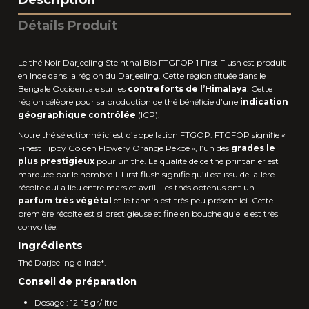
Description
Détails Produit
Le thé Noir Darjeeling Steinthal Bio FTGFOP 1 First Flush est produit
en Inde dans la région du Darjeeling. Cette région située dans le
Bengale Occidentale sur les
contreforts de l’Himalaya
. Cette
région célèbre pour sa production de thé bénéficie d’une
indication
géographique contrôlée
(ICP).
Notre thé sélectionné ici est d’appellation FTGOP. FTGFOP signifie «
Finest Tippy Golden Flowery Orange Pekoe », l’un des
grades le
plus prestigieux
pour un thé. La qualité de ce thé printanier est
marquée par le nombre 1. First flush signifie qu’il est issu de la 1ère
récolte qui a lieu entre mars et avril. Les thés obtenus ont un
parfum très végétal
et le tannin est très peu présent ici. Cette
première récolte est si prestigieuse et fine en bouche qu’elle est très
convoitée.
Ingrédients
Thé Darjeeling d'Inde*.
Conseil de préparation
Dosage : 12-15 gr/litre