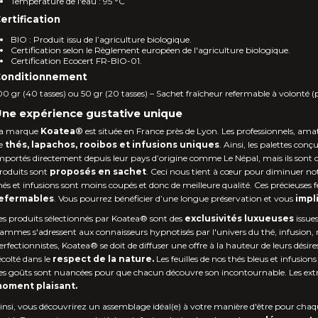
Température de l'eau : 95 °C
ertification
BIO : Produit issu de l’agriculture biologique.
Certification selon le Règlement européen de l'agriculture biologique.
Certification Ecocert FR-BIO-01.
onditionnement
00 gr (40 tasses) ou 50 gr (20 tasses) – Sachet fraîcheur refermable à volonté (
ne expérience gustative unique
a marque
Koatea®
est située en France près de Lyon. Les professionnels, amat
e
thés, lapachos, rooibos et infusions uniques
. Ainsi, les palettes con
mportés directement depuis leur pays d’origine comme Le Népal, mais ils sont 
roduits sont
proposés en sachet
. Ceci nous tient à cœur pour diminuer no
hés et infusions sont moins coupés et donc de meilleure qualité. Ces précieuses f
efermables
. Vous pourrez bénéficier d’une longue préservation et vous
impl
es produits sélectionnés par Koatea® sont des
exclusivités luxueuses
issue
ammes s'adressent aux connaisseurs hypnotisés par l'univers du thé, infusion, 
erfectionnistes, Koatea® se doit de diffuser une offre à la hauteur de leurs désir
écolté dans le
respect de la nature.
Les feuilles de nos thés bleus et infusi
es goûts sont nuancées pour que chacun découvre son incontournable. Les extrai
oment plaisant.
insi, vous découvrirez un assemblage idéal(e) à votre manière d'être pour chaq