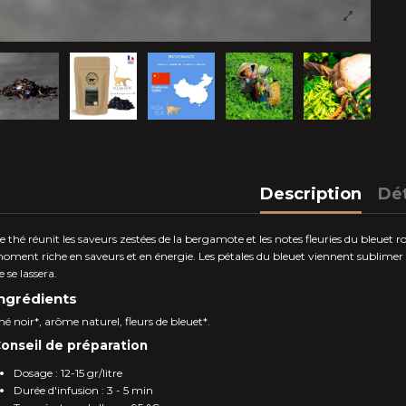
Description
Dét
e thé réunit les saveurs zestées de la bergamote et les notes fleuries du bleuet r
oment riche en saveurs et en énergie. Les pétales du bleuet viennent sublimer l
e se lassera.
ngrédients
hé noir*, arôme naturel, fleurs de bleuet*.
onseil de préparation
Dosage : 12-15 gr/litre
Durée d'infusion : 3 - 5 min