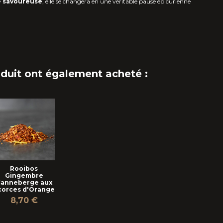
 savoureuse
, elle se changera en une véritable pause épicurienne
oduit ont également acheté :
Rooibos
Gingembre
anneberge aux
corces d'Orange
8,70 €