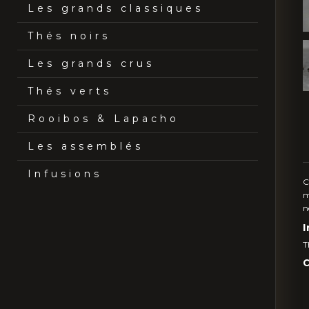
Les grands classiques
Thés noirs
Les grands crus
Thés verts
Rooibos & Lapacho
Les assemblés
Infusions
C
m
n
I
T
C