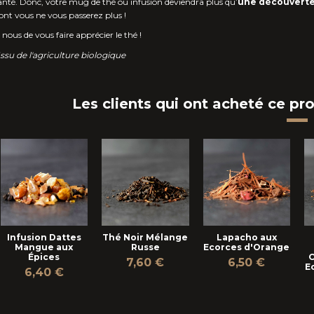
anté. Donc, votre mug de thé ou infusion deviendra plus qu’
une découverte
ont vous ne vous passerez plus !
 nous de vous faire apprécier le thé !
Issu de l'agriculture biologique
Les clients qui ont acheté ce pr
Infusion Dattes
Thé Noir Mélange
Lapacho aux
Mangue aux
Russe
Ecorces d'Orange
Épices
C
7,60 €
6,50 €
E
6,40 €