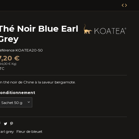
Thé Noir Blue Earl
Grey
éférence
KOATEA20-50
7,20 €
144,00 € Kg)
TC
n thé noir de Chine à la saveur bergamote.
onditionnement
arl grey
Fleur de bleuet