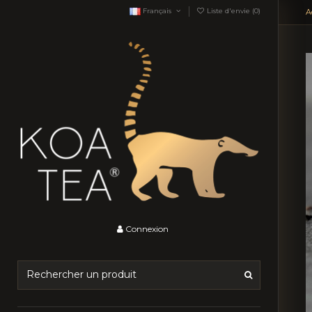
Français
Liste d'envie (
0
)
A
Connexion