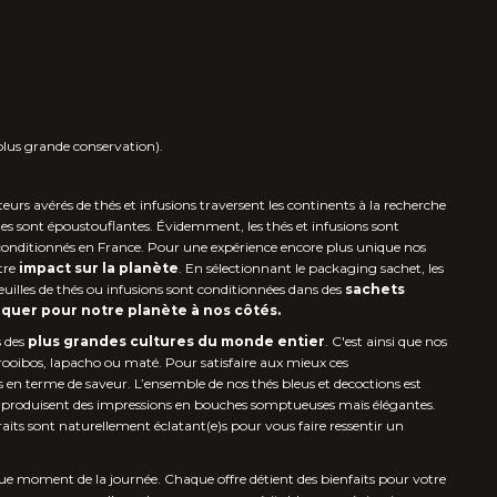
plus grande conservation).
eurs avérés de thés et infusions traversent les continents à la recherche
çues sont époustouflantes. Évidemment, les thés et infusions sont
conditionnés en France. Pour une expérience encore plus unique nos
tre
impact sur la planète
. En sélectionnant le packaging sachet, les
euilles de thés ou infusions sont conditionnées dans des
sachets
iquer pour notre planète à nos côtés.
s des
plus grandes cultures du monde entier
. C'est ainsi que nos
rooibos, lapacho ou maté. Pour satisfaire aux mieux ces
es en terme de saveur. L’ensemble de nos thés bleus et decoctions est
ons produisent des impressions en bouches somptueuses mais élégantes.
ts sont naturellement éclatant(e)s pour vous faire ressentir un
ue moment de la journée. Chaque offre détient des bienfaits pour votre