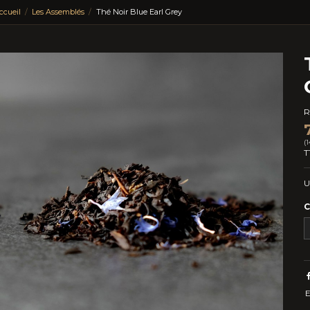
ccueil
Les Assemblés
Thé Noir Blue Earl Grey
R
(
T
U
C
E