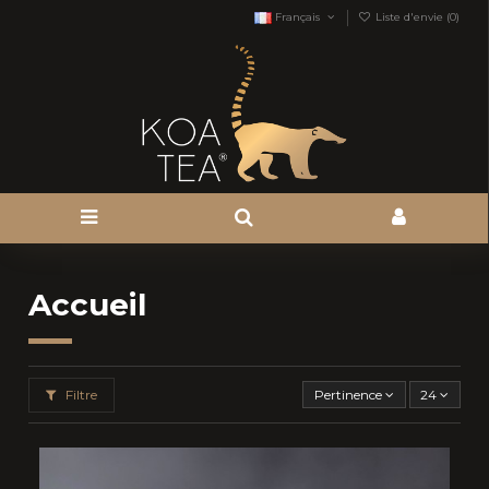
Français
Liste d'envie (
0
)
Accueil
Filtre
Pertinence
24